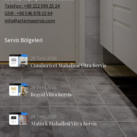
Telefon : +90 212 599 25 24
GSM : +90 546 978 15 94
info@artemaservis.com
Servis Bölgeleri
29
Tem
2026
Cumhuriyet Mahallesi Vitra Servis
29
Tem
2026
Beşyol Vitra Servis
28
Tem
2026
Atatürk Mahallesi Vitra Servis