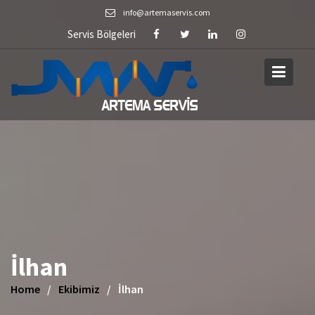
Skip
info@artemaservis.com
to
Servis Bölgeleri
content
İlhan
Home
Ekibimiz
İlhan