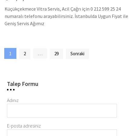
Küçükçekmece Vitra Servis, Acil Çağrı için 0 212 599 25 24
numaralı telefonu arayabilirsiniz. İstanbulda Uygun Fiyat ile
Geniş Servis Ağımız
Yazı
1
…
2
29
Sonraki
sayfalaması
Talep Formu
Adınız
E-posta adresiniz