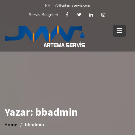
Skip
info@artemaservis.com
to
Servis Bölgeleri
content
Yazar:
bbadmin
Home
bbadmin