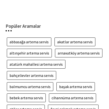
Popüler Aramalar
abbasağa artema servis
akatlar artema servis
altınşehir artema servis
arnavutköy artema servis
atatürk mahallesi artema servis
bahçelievler artema servis
balmumcu artema servis
başak artema servis
bebek artema servis
cihannüma artema servis