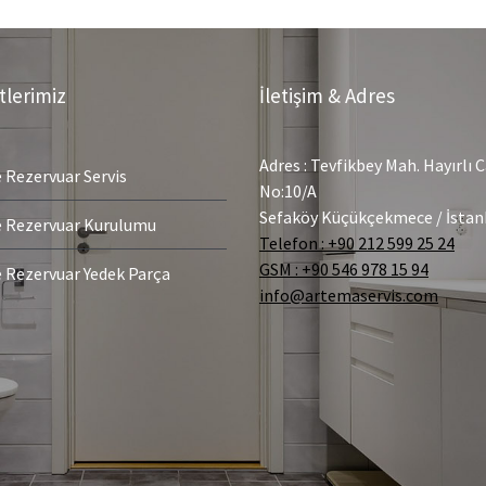
lerimiz
İletişim & Adres
Adres : Tevfikbey Mah. Hayırlı C
Rezervuar Servis
No:10/A
Sefaköy Küçükçekmece / İstan
Rezervuar Kurulumu
Telefon : +90 212 599 25 24
GSM : +90 546 978 15 94
Rezervuar Yedek Parça
info@artemaservis.com