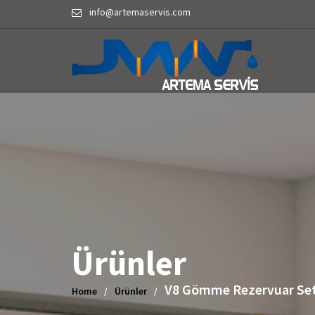
Skip
info@artemaservis.com
to
content
Ürünler
V8 Gömme Rezervuar Seti
Home
Ürünler