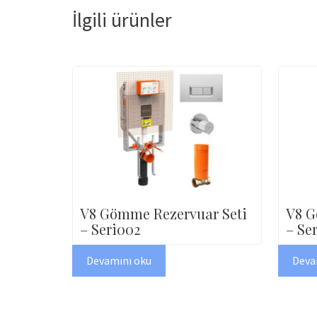
İlgili ürünler
V8 Gömme Rezervuar Seti
V8 G
– Seri002
– Se
Devamını oku
Deva