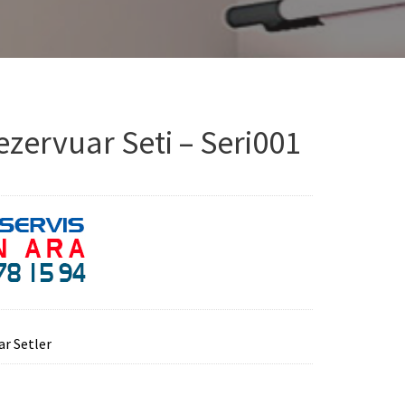
ervuar Seti – Seri001
r Setler