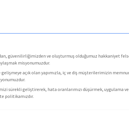
ızdan, güvenilirliğimizden ve oluşturmuş olduğumuz hakkaniyet fe
 paylaşmak misyonumuzdur.
gelişmeye açık olan yapımızla, iç ve diş müşterilerimizin memnuni
izyonumuzdur.
mizi sürekli geliştirerek, hata oranlarımızı düşürmek, uygulama v
e politikamızdır.