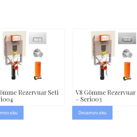
ömme Rezervuar Seti
V8 Gömme Rezervuar 
ri004
– Seri003
mını oku
Devamını oku