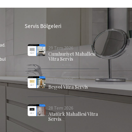
Servis Bölgeleri
ad.
29
Tem
2026
Cumhuriyet Mahallesi
Vitra Servis
bul
29
Tem
2026
Beşyol Vitra Servis
28
Tem
2026
Atatürk Mahallesi Vitra
Servis