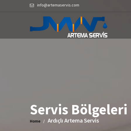
Skip
info@artemaservis.com
to
content
Servis Bölgeleri
Ardıçlı Artema Servis
Home