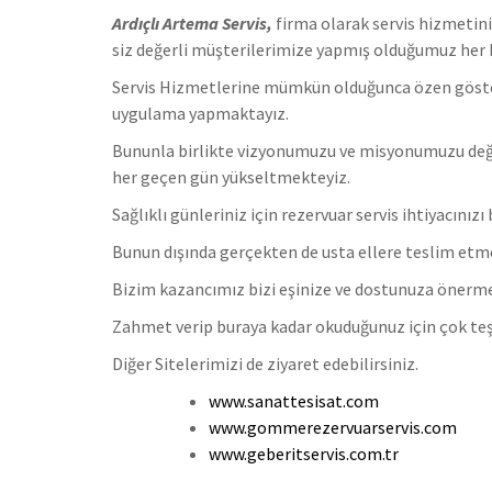
Ardıçlı Artema Servis,
firma olarak servis hizmetin
siz değerli müşterilerimize yapmış olduğumuz her bi
Servis Hizmetlerine mümkün olduğunca özen göstermek
uygulama yapmaktayız.
Bununla birlikte vizyonumuzu ve misyonumuzu değe
her geçen gün yükseltmekteyiz.
Sağlıklı günleriniz için rezervuar servis ihtiyacınızı 
Bunun dışında gerçekten de usta ellere teslim etmen
Bizim kazancımız bizi eşinize ve dostunuza önerm
Zahmet verip buraya kadar okuduğunuz için çok teş
Diğer Sitelerimizi de ziyaret edebilirsiniz.
www.sanattesisat.com
www.gommerezervuarservis.com
www.geberitservis.com.tr