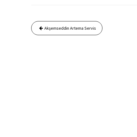
Yazı
Akşemseddin Artema Servis
gezinmesi