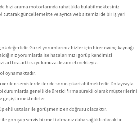
de bizi arama motorlarında rahatlıkla bulabilmektesiniz.
 tutarak güncellemekte ve ayrıca web sitemizi de bir iş yeri
k değerlidir. Güzel yorumlarınız bizler için birer övünç kaynağı
ldığınız yorumlarda ise hatalarımızı görüp kendimizi
izi arttıra arttıra yolumuza devam etmekteyiz.
rol oynamaktadır.
verilen servislerde ileride sorun çıkartabilmektedir. Dolayısıyla
bi durumlarda genellikle üretici firma sürekli olarak müşterilerini
e geçiştirmektedirler.
ünüp ehli ustalar ile görüşmeniz en doğrusu olacaktır.
ile görüşüp servis hizmeti almanız daha sağlıklı olacaktır.