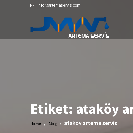
Skip
info@artemaservis.com
to
content
Etiket:
ataköy a
ataköy artema servis
Home
Blog