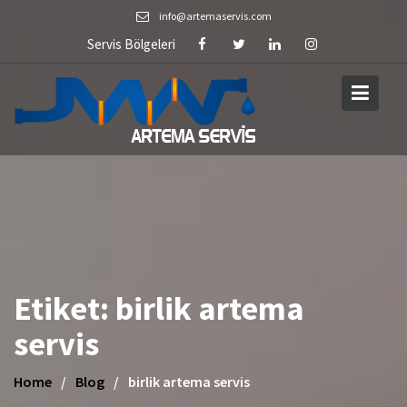
Skip
info@artemaservis.com
to
Servis Bölgeleri
content
Etiket:
birlik artema
servis
Home
Blog
birlik artema servis