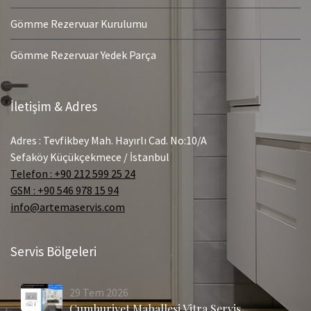
Gömme Rezervuar Kurulumu
Gömme Rezervuar Yedek Parça
İletişim & Adres
Adres : Tevfikbey Mah. Hayırlı Cad. No:10/A
Sefaköy Küçükçekmece / İstanbul
Telefon : +90 212 599 25 24
GSM : +90 546 978 15 94
info@artemaservis.com
Servis Bölgeleri
29
Tem
2026
Cumhuriyet Mahallesi Vitra Servis