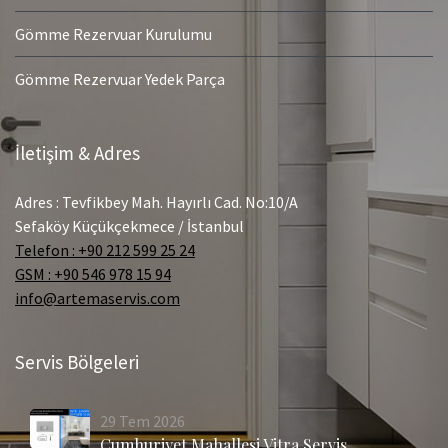
Gömme Rezervuar Kurulumu
Gömme Rezervuar Yedek Parça
İletişim & Adres
Adres : Tevfikbey Mah. Hayırlı Cad. No:10/A
Sefaköy Küçükçekmece / İstanbul
Telefon : +90 212 599 25 24
GSM : +90 546 978 15 94
info@artemaservis.com
Servis Bölgeleri
29
Tem
2026
Cumhuriyet Mahallesi Vitra Servis