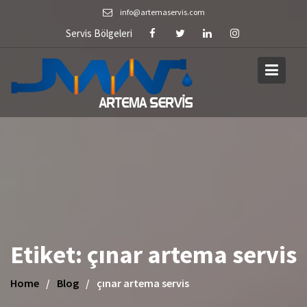
Skip
info@artemaservis.com
to
Servis Bölgeleri
content
Etiket:
çınar artema servis
Home
Blog
çınar artema servis