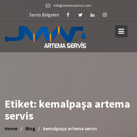
Skip
info@artemaservis.com
to
Servis Bölgeleri
content
Etiket:
kemalpaşa artema
servis
Home
Blog
kemalpaşa artema servis