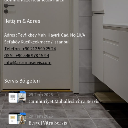
İletişim & Adres
Adres : Tevfikbey Mah. Hayırlı Cad. No:10/A
Sefaköy Küçükçekmece / İstanbul
Telefon : +90 212 599 25 24
GSM : +90 546 978 15 94
info@artemaservis.com
Servis Bölgeleri
29
Tem
2026
Cumhuriyet Mahallesi Vitra Servis
29
Tem
2026
Beşyol Vitra Servis