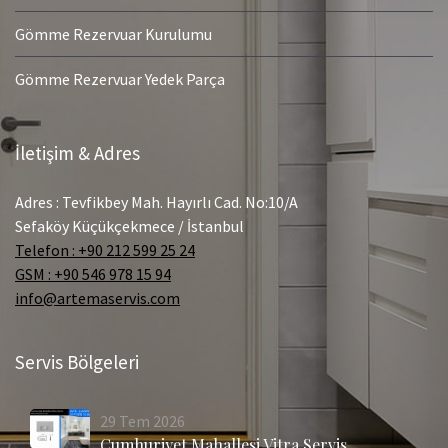
Gömme Rezervuar Kurulumu
Gömme Rezervuar Yedek Parça
İletişim & Adres
Adres : Tevfikbey Mah. Hayırlı Cad. No:10/A
Sefaköy Küçükçekmece / İstanbul
Telefon : +90 212 599 25 24
GSM : +90 546 978 15 94
info@artemaservis.com
Servis Bölgeleri
29
Tem
2026
Cumhuriyet Mahallesi Vitra Servis