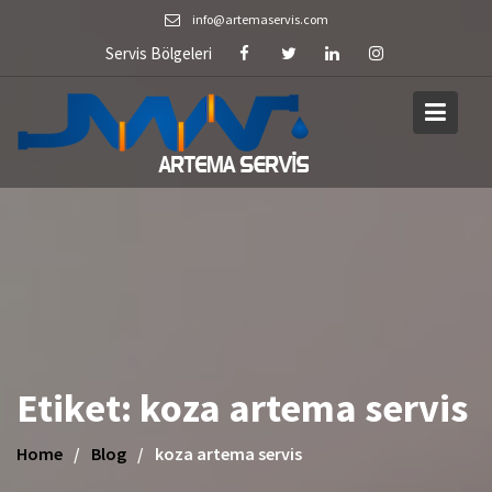
Skip
info@artemaservis.com
to
Servis Bölgeleri
content
Etiket:
koza artema servis
Home
Blog
koza artema servis