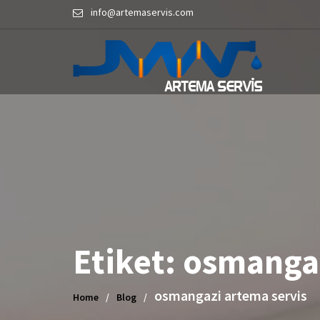
Skip
info@artemaservis.com
to
content
Etiket:
osmangaz
osmangazi artema servis
Home
Blog