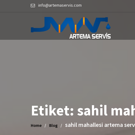
Skip
info@artemaservis.com
to
content
Etiket:
sahil mah
sahil mahallesi artema serv
Home
Blog