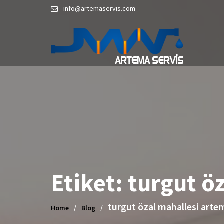
Skip
info@artemaservis.com
to
content
Etiket:
turgut ö
turgut özal mahallesi arte
Home
Blog