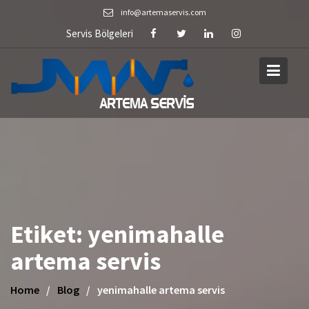
Skip
info@artemaservis.com
to
Servis Bölgeleri
content
Etiket:
yenimahalle
artema servis
Home
Blog
yenimahalle artema servis