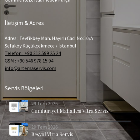
İletişim & Adres
Adres : Tevfikbey Mah. Hayırlı Cad. No:10/A
Sefaköy Küçükçekmece / İstanbul
Telefon : +90 212 599 25 24
GSM : +90 546 978 15 94
info@artemaservis.com
Servis Bölgeleri
29
Tem
2026
Cumhuriyet Mahallesi Vitra Servis
29
Tem
2026
Beşyol Vitra Servis