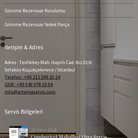
Gömme Rezervuar Kurulumu
Gömme Rezervuar Yedek Parça
İletişim & Adres
Adres : Tevfikbey Mah. Hayırlı Cad. No:10/A
Sefaköy Küçükçekmece / İstanbul
Telefon : +90 212 599 25 24
GSM : +90 546 978 15 94
info@artemaservis.com
Servis Bölgeleri
29
Tem
2026
Cumhuriyet Mahallesi Vitra Servis