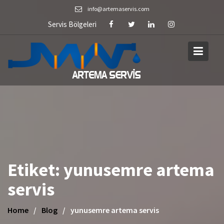
Skip
info@artemaservis.com
to
Servis Bölgeleri
content
Etiket:
yunusemre artema
servis
Home
Blog
yunusemre artema servis