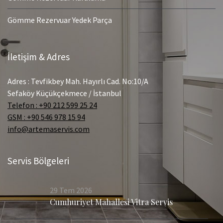
Gömme Rezervuar Yedek Parça
İletişim & Adres
Adres : Tevfikbey Mah. Hayırlı Cad. No:10/A
Sefaköy Küçükçekmece / İstanbul
Telefon : +90 212 599 25 24
GSM : +90 546 978 15 94
info@artemaservis.com
Servis Bölgeleri
29
Tem
2026
Cumhuriyet Mahallesi Vitra Servis