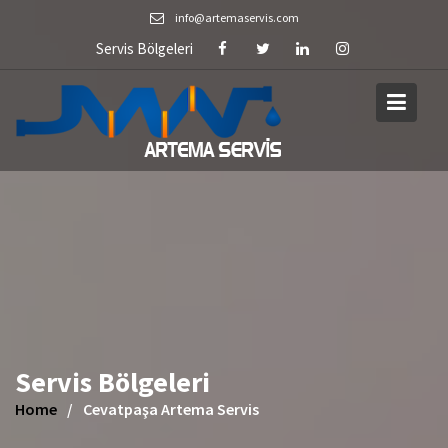
Skip
info@artemaservis.com
to
Servis Bölgeleri
content
Servis Bölgeleri
Home
Cevatpaşa Artema Servis