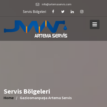
Skip
info@artemaservis.com
to
Servis Bölgeleri
content
Servis Bölgeleri
Home
Gaziosmanpaşa Artema Servis