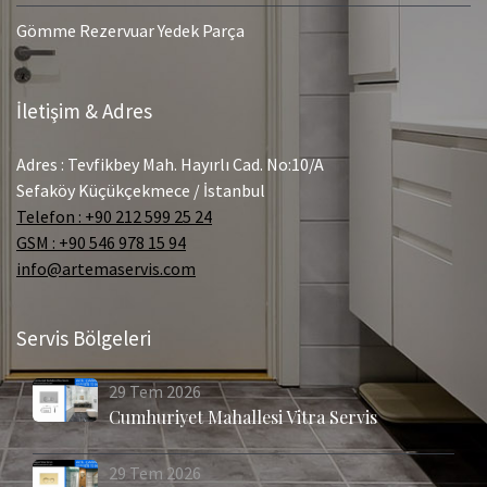
Gömme Rezervuar Yedek Parça
İletişim & Adres
Adres : Tevfikbey Mah. Hayırlı Cad. No:10/A
Sefaköy Küçükçekmece / İstanbul
Telefon : +90 212 599 25 24
GSM : +90 546 978 15 94
info@artemaservis.com
Servis Bölgeleri
29
Tem
2026
Cumhuriyet Mahallesi Vitra Servis
29
Tem
2026