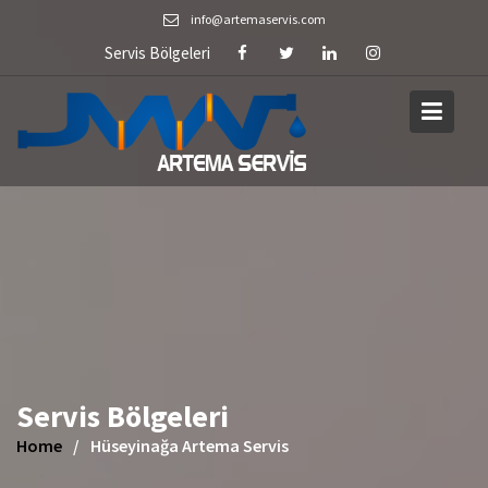
Skip
info@artemaservis.com
to
Servis Bölgeleri
content
Servis Bölgeleri
Home
Hüseyinağa Artema Servis