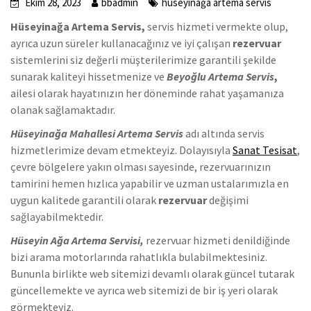
Ekim 28, 2023
bbadmin
hüseyinağa artema servis
Hüseyinağa Artema Servis,
servis hizmeti vermekte olup,
ayrıca uzun süreler kullanacağınız ve iyi çalışan
rezervuar
sistemlerini siz değerli müşterilerimize garantili şekilde
sunarak kaliteyi hissetmenize ve
Beyoğlu Artema Servis
,
ailesi olarak hayatınızın her döneminde rahat yaşamanıza
olanak sağlamaktadır.
Hüseyinağa Mahallesi Artema Servis
adı altında servis
hizmetlerimize devam etmekteyiz. Dolayısıyla
Sanat Tesisat
,
çevre bölgelere yakın olması sayesinde, rezervuarınızın
tamirini hemen hızlıca yapabilir ve uzman ustalarımızla en
uygun kalitede garantili olarak
rezervuar
değişimi
sağlayabilmektedir.
Hüseyin Ağa Artema Servisi,
rezervuar hizmeti denildiğinde
bizi arama motorlarında rahatlıkla bulabilmektesiniz.
Bununla birlikte web sitemizi devamlı olarak güncel tutarak
güncellemekte ve ayrıca web sitemizi de bir iş yeri olarak
görmekteyiz.