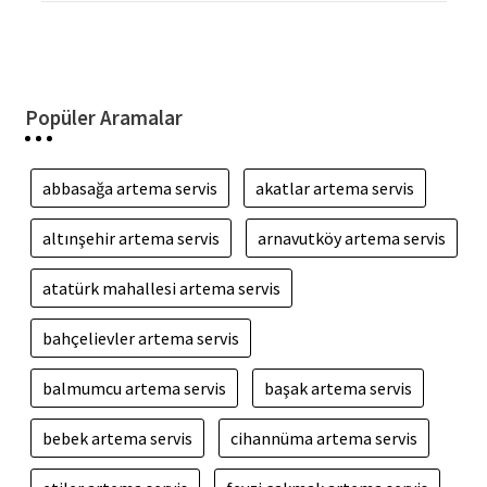
Popüler Aramalar
abbasağa artema servis
akatlar artema servis
altınşehir artema servis
arnavutköy artema servis
atatürk mahallesi artema servis
bahçelievler artema servis
balmumcu artema servis
başak artema servis
bebek artema servis
cihannüma artema servis