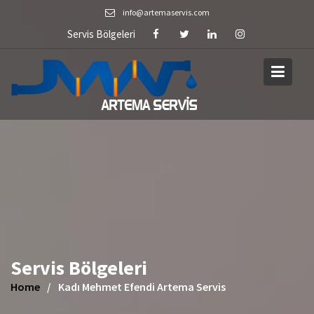
Skip
info@artemaservis.com
to
Servis Bölgeleri
content
Servis Bölgeleri
Home
Kadı Mehmet Efendi Artema Servis