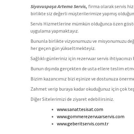
Siyavuspaşa Artema Servis,
firma olarak servis hi
birlikte siz değerli müşterilerimize yapmış olduğum
Servis Hizmetlerine mümkün olduğunca özen göstermek
uygulama yapmaktayız.
Bununla birlikte vizyonumuzu ve misyonumuzu değe
her geçen gün yükseltmekteyiz.
Sağlıklı günleriniz için rezervuar servis ihtiyacınızı 
Bunun dışında gerçekten de usta ellere teslim etmen
Bizim kazancımız bizi eşinize ve dostunuza önerm
Zahmet verip buraya kadar okuduğunuz için çok teş
Diğer Sitelerimizi de ziyaret edebilirsiniz.
www.sanattesisat.com
www.gommerezervuarservis.com
www.geberitservis.com.tr