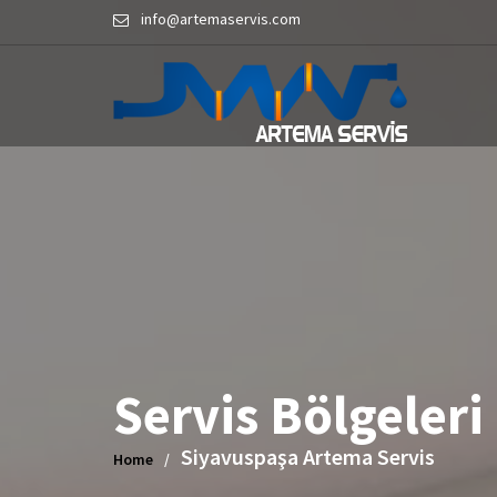
Skip
info@artemaservis.com
to
content
Servis Bölgeleri
Siyavuspaşa Artema Servis
Home