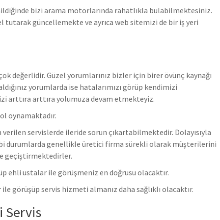
ildiğinde bizi arama motorlarında rahatlıkla bulabilmektesiniz.
 tutarak güncellemekte ve ayrıca web sitemizi de bir iş yeri
k değerlidir. Güzel yorumlarınız bizler için birer övünç kaynağı
ldığınız yorumlarda ise hatalarımızı görüp kendimizi
izi arttıra arttıra yolumuza devam etmekteyiz.
rol oynamaktadır.
verilen servislerde ileride sorun çıkartabilmektedir. Dolayısıyla
bi durumlarda genellikle üretici firma sürekli olarak müşterilerini
e geçiştirmektedirler.
ünüp ehli ustalar ile görüşmeniz en doğrusu olacaktır.
ile görüşüp servis hizmeti almanız daha sağlıklı olacaktır.
 Servis