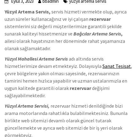
Eylül 3, 2023
bbadmin
yüzyıl artema servis
Yüzyıl Artema Servis,
servis hizmeti vermekte olup, ayrıca
uzun süreler kullanacağınız ve iyi çalışan
rezervuar
sistemlerini siz değerli müşterilerimize garantili şekilde
sunarak kaliteyi hissetmenize ve
Bağcılar Artema Servis
,
ailesi olarak hayatınızın her döneminde rahat yaşamanıza
olanak sağlamaktadır.
Yüzyıl Mahallesi Artema Servis
adı altında servis
hizmetlerimize devam etmekteyiz. Dolayısıyla
Sanat Tesisat
,
çevre bölgelere yakın olması sayesinde, rezervuarınızın
tamirini hemen hızlıca yapabilir ve uzman ustalarımızla en
uygun kalitede garantili olarak
rezervuar
değişimi
sağlayabilmektedir.
Yüzyıl Artema Servisi,
rezervuar hizmeti denildiğinde bizi
arama motorlarında rahatlıkla bulabilmektesiniz. Bununla
birlikte web sitemizi devamlı olarak güncel tutarak
güncellemekte ve ayrıca web sitemizi de bir iş yeri olarak
görmekteyiz.