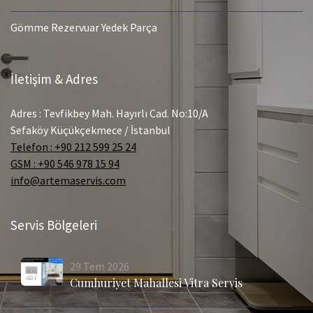
Gömme Rezervuar Yedek Parça
İletişim & Adres
Adres : Tevfikbey Mah. Hayırlı Cad. No:10/A
Sefaköy Küçükçekmece / İstanbul
Telefon : +90 212 599 25 24
GSM : +90 546 978 15 94
info@artemaservis.com
Servis Bölgeleri
29
Tem
2026
Cumhuriyet Mahallesi Vitra Servis