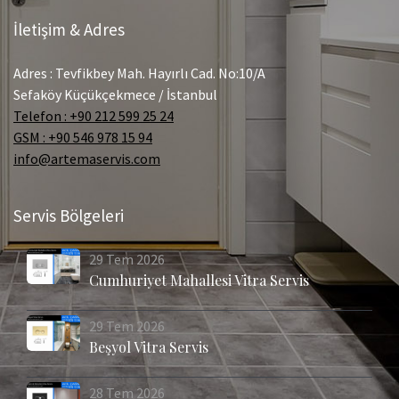
İletişim & Adres
Adres : Tevfikbey Mah. Hayırlı Cad. No:10/A
Sefaköy Küçükçekmece / İstanbul
Telefon : +90 212 599 25 24
GSM : +90 546 978 15 94
info@artemaservis.com
Servis Bölgeleri
29
Tem
2026
Cumhuriyet Mahallesi Vitra Servis
29
Tem
2026
Beşyol Vitra Servis
28
Tem
2026